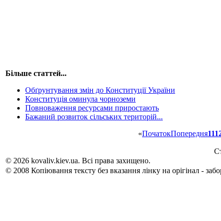
Більше статтей...
Обґрунтування змін до Конституції України
Конституція оминула чорноземи
Повноваження ресурсами приростають
Бажаний розвиток сільських територій...
«
Початок
Попередня
11
1
Ст
© 2026 kovaliv.kiev.ua. Всі права захищено.
© 2008 Копіювання тексту без вказання лінку на орігінал - заб